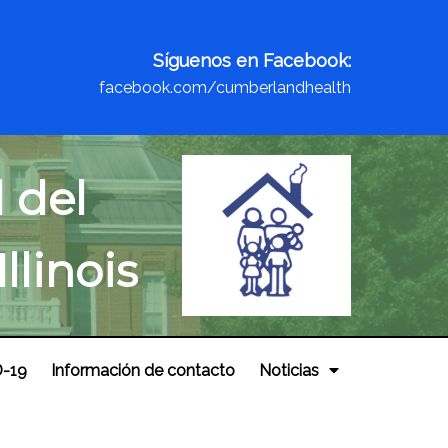
Síguenos en Facebook:
facebook.com/cumberlandhealth
 del
linois
D-19
Información de contacto
Noticias