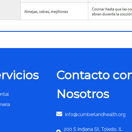
rvicios
Contacto co
Nosotros
ntal
mería
info@cumberlandhealth.org
200 S Indiana St. Toledo, IL