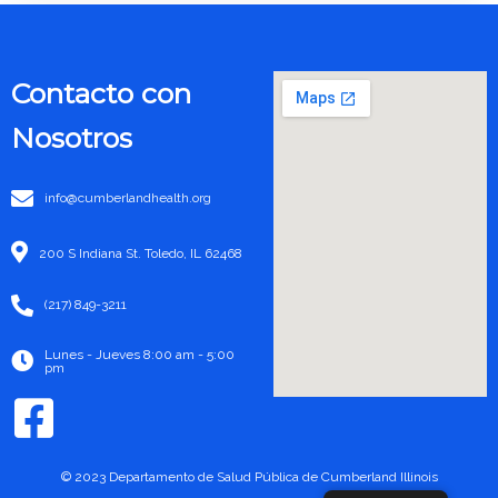
Contacto con
Nosotros
info@cumberlandhealth.org
200 S Indiana St. Toledo, IL 62468
(217) 849-3211
Lunes - Jueves 8:00 am - 5:00
pm
© 2023 Departamento de Salud Pública de Cumberland Illinois